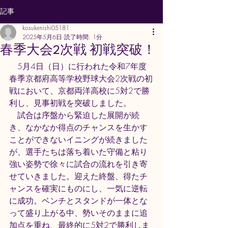
記事
kosukenishi05181
2025年5月6日
読了時間: 1分
春季大会2次戦 初戦突破！
　5月4日（日）に行われた令和7年度
春季京都府高等学校野球大会2次戦の初
戦において、京都両洋高校に5対2で勝
利し、見事初戦を突破しました。
　試合は序盤から緊迫した展開が続
き、なかなか得点のチャンスを生かす
ことができないイニングが続きました
が、選手たちは落ち着いた守備と粘り
強い姿勢で徐々に試合の流れを引き寄
せていきました。迎えた終盤、得たチ
ャンスを確実にものにし、一気に逆転
に成功。ベンチとスタンドが一体とな
って盛り上がる中、勢いそのままに追
加点を重ね、最終的に5対2で勝利しま