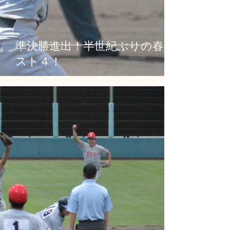
準決勝進出！半世紀ぶりの春ベ
スト４！