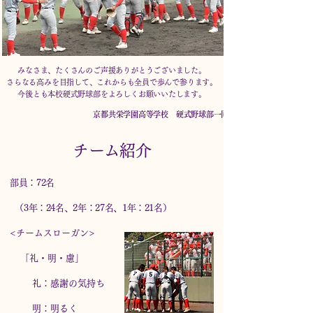
みなさま、たくさんのご声援ありがとうございました。
さらなる高みを目指して、これからも全員で歩んで参ります。
今後とも本校硬式野球部をよろしくお願いいたします。
​京都共栄学園高等学校 硬式野球部一同
​チーム紹介
部員：72名
（3年：24名、2年：27名、1年：21名）
<チームスローガン>
「礼・明・慮」
礼：感謝の気持ち
明：明るく