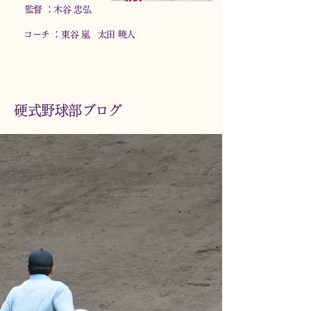
監督 ：木谷 忠弘
コーチ ：東谷 嵐 太田 暁人
​硬式野球部ブログ