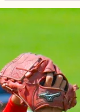
決勝がわかさ球場にて行われ、城南菱創高校と対
戦しました。。 先発投手の小林が制球を乱しな
がらも粘りのピッチングで相手打線を1点に封じ、
攻撃では、19安打の猛攻で9点を奪い、9対１で勝
利しました。...