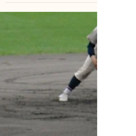
展開となった試合。投手の制球の乱れや守備のミ
スが重なり、1回裏に1点、2回裏には4点を失い、
開始早々に0対5とリードを許す苦しい立ち...