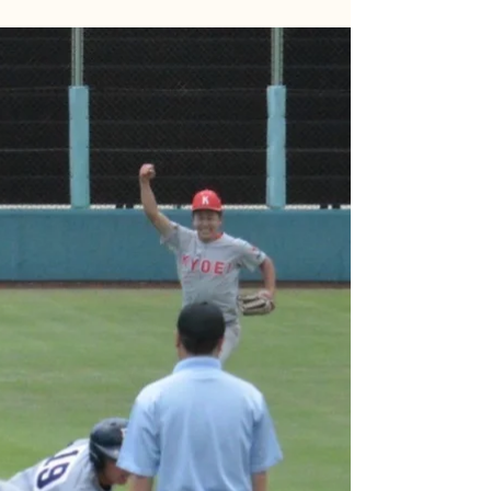
5月11日、春季大会準々決勝で京都工学院高校と
対戦し、6対0で勝利しました。この試合で、 エー
ス・小林がノーヒットノーランを達成 しました。
試合は序盤から小林の制球力が光り、最後まで
一人の安打も許さぬ見事な投球で、チームを準決
勝へと導きました！...